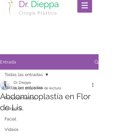
Dr.
Dieppa
Cirugía Plástica
Entrada
Todas las entradas
Dr. Dieppa
Todas las entradas
25 oct 2024
0 min de lectura
Abdominoplastía en Flor
Procedimientos
de Lis.
Corporal
Facial
Videos