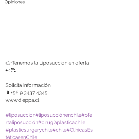
Opiniones
👉Tenemos la Liposucción en oferta 
👀🥰
.
Solicita información
📱+56 9 3437 4345
www.dieppa.cl
.
#liposucción
#liposucciónenchile
#ofe
rtaliposucción
#cirugíaplásticachile
#plasticsurgerychile
#chile
#ClínicasEs
téticasenChile