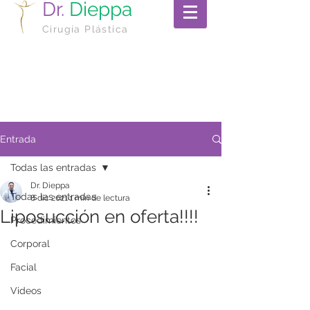
Dr.
Dieppa
Cirugía Plástica
Entrada
Todas las entradas
Dr. Dieppa
Todas las entradas
8 dic 2021
1 min de lectura
Liposucción en oferta!!!!
Procedimientos
Corporal
Facial
Videos