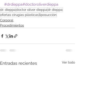
#drdieppa
#doctoroliverdieppa
dr. dieppa
doctor oliver dieppa
dr dieppa
ofertas cirugías plásticas
liposucción
Corporal
Procedimientos
Ver todo
Entradas recientes