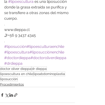
la 
#lipoescultura
 es una liposucción 
donde la grasa extraída se purifica y 
se transfiere a otras zonas del mismo 
cuerpo.
.
www.dieppa.cl
🤳+56 9 3437 4345
.
#liposucción
#lipoesculturaenchile
#lipoescultura
#liposucciónenchile
#doctordieppa
#doctoroliverdieppa
#drdieppa
doctor oliver dieppa
dr dieppa
lipoescultura en chile
lipoabdominoplastia
liposucción
Procedimientos