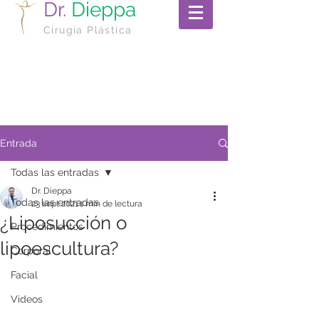
Dr.
Dieppa
Cirugía Plástica
Entrada
Todas las entradas
Dr. Dieppa
Todas las entradas
23 sept 2021
1 min de lectura
¿Liposucción o
Procedimientos
lipoescultura?
Corporal
Facial
Videos