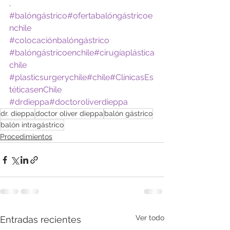
.
#balóngástrico
#ofertabalóngástricoe
nchile
#colocaciónbalóngástrico
#balóngástricoenchile
#cirugíaplástica
chile
#plasticsurgerychile
#chile
#ClínicasEs
téticasenChile
#drdieppa
#doctoroliverdieppa
dr. dieppa
doctor oliver dieppa
balón gástrico
balón intragástrico
Procedimientos
Ver todo
Entradas recientes