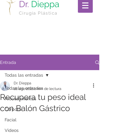
Dr.
Dieppa
Cirugía Plástica
Entrada
Todas las entradas
Dr. Dieppa
Todas las entradas
28 ago 2021
1 min de lectura
Recupera tu peso ideal
Procedimientos
con Balón Gástrico
Corporal
Facial
Videos