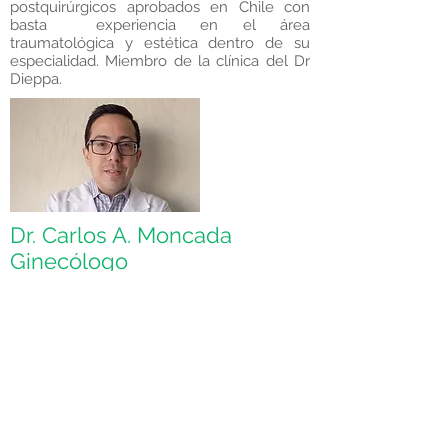
postquirúrgicos aprobados en Chile con
basta experiencia en el área
traumatológica y estética dentro de su
especialidad. Miembro de la clínica del Dr
Dieppa.
Dr. Carlos A. Moncada
Ginecólogo
Medico ginecólogo egresado de la
Universidad de Los Andes, con título
médico revalidado por Eunacom en Chile,
y grado de especialidad revalidado por
Conacem, con más de 10 años de
experiencia, en el área de salud, control
ginecológico, colposcopia, radiocirugía,
virus de papiloma humano, anticoncepción,
implantes dérmicos, DIU, trastornos