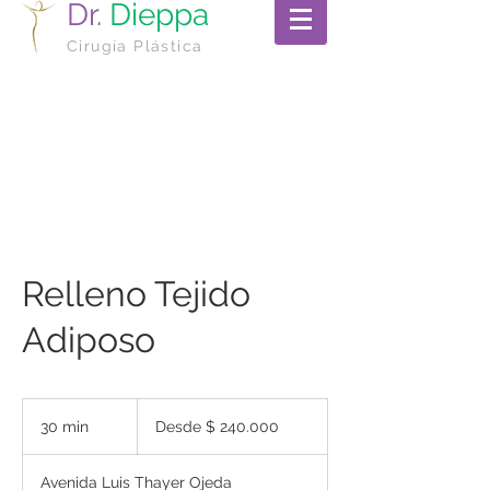
Dr.
Dieppa
Cirugía Plástica
Relleno Tejido
Adiposo
Desde
$
30 min
3
Desde $ 240.000
240.000
0
Avenida Luis Thayer Ojeda
m