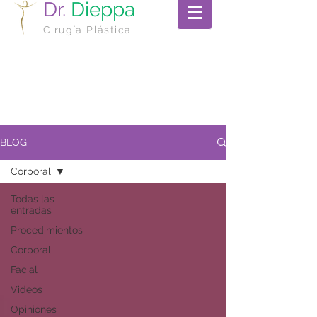
Dr.
Dieppa
Cirugía Plástica
BLOG
Corporal
Todas las
entradas
Procedimientos
Corporal
Facial
Videos
Opiniones