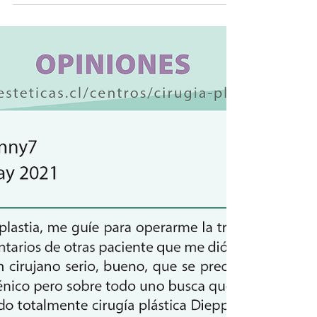
encantador
Un testimonio encantador. Palabras que
nos hacen florecer... gracias por tanto
cariño.