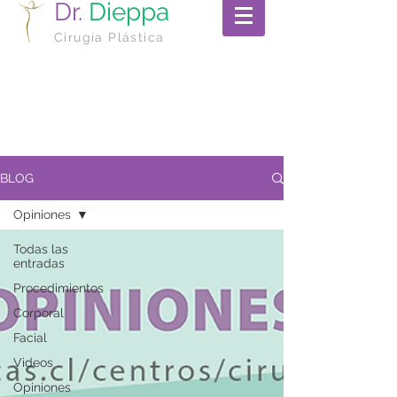
Dr.
Dieppa
Cirugía Plástica
BLOG
Opiniones
Todas las
entradas
Procedimientos
Corporal
Facial
Videos
Opiniones