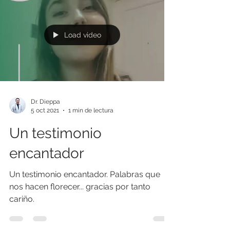
Siempre es un placer compartirles las
experiencias de nuestr@s pacientes.
Gracias a tod@s. 💚 🙏. Dr. Oliver Dieppa R. /
Cirujano Plástico
Load video
Dr. Dieppa
5 oct 2021
1 min de lectura
Un testimonio