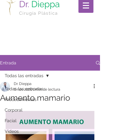
Dr.
Dieppa
Cirugía Plástica
Entrada
Todas las entradas
Dr. Dieppa
Todas las entradas
6 nov 2020
1 min de lectura
Aumento mamario
Procedimientos
Corporal
Facial
Videos