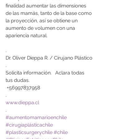
finalidad aumentar las dimensiones 
de las mamás, tanto de la base como 
la proyección, así se obtiene un 
aumento de volumen con una 
apariencia natural.
.
Dr. Oliver Dieppa R. / Cirujano Plástico
.
Solicita información.   Aclara todas 
tus dudas.
 +56997837958
.
www.dieppa.cl
.
#aumentomamarioenchile
#cirugíaplásticachile
#plasticsurgerychile
#chile