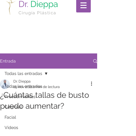
Dr.
Dieppa
Cirugía Plástica
Entrada
Todas las entradas
Dr. Dieppa
Todas las entradas
29 nov 2021
1 min de lectura
¿Cuántas tallas de busto
Procedimientos
puedo aumentar?
Corporal
Facial
Videos