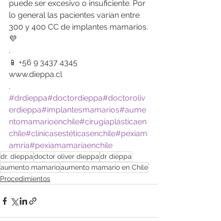
puede ser excesivo o insuficiente. Por 
lo general las pacientes varían entre 
300 y 400 CC de implantes mamarios.
💜
.
📱 +56 9 3437 4345
www.dieppa.cl
.
#drdieppa
#doctordieppa
#doctoroliv
erdieppa
#implantesmamarios
#aume
ntomamarioenchile
#cirugíaplásticaen
chile
#clínicasestéticasenchile
#pexiam
amria
#pexiamamariaenchile
dr. dieppa
doctor oliver dieppa
dr dieppa
aumento mamario
aumento mamario en Chile
Procedimientos