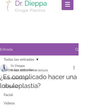
Dr.
Dieppa
Cirugía Plástica
Entrada
Todas las entradas
Dr. Dieppa
Todas las entradas
8 sept 2021
1 min de lectura
¿Es complicado hacer una
Procedimientos
lobuloplastia?
Corporal
Facial
Videos