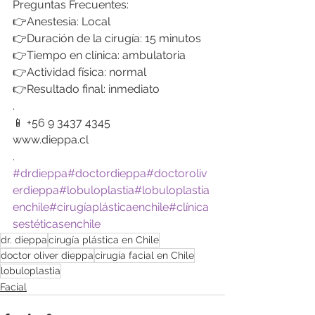
Preguntas Frecuentes:
👉Anestesia: Local
👉Duración de la cirugía: 15 minutos
👉Tiempo en clínica: ambulatoria
👉Actividad física: normal
👉Resultado final: inmediato
.
📱 +56 9 3437 4345
www.dieppa.cl
.
#drdieppa
#doctordieppa
#doctoroliv
erdieppa
#lobuloplastia
#lobuloplastia
enchile
#cirugíaplásticaenchile
#clínica
sestéticasenchile
dr. dieppa
cirugía plástica en Chile
doctor oliver dieppa
cirugía facial en Chile
lobuloplastia
Facial