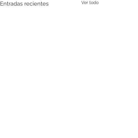
Ver todo
Entradas recientes
Comentarios
Blefaroplastia