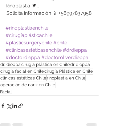
Rinoplastia 💗...
.Solicita información 📱 +56997837958
.
#rinoplastiaenchile
#cirugíaplásticachile
#plasticsurgerychile
#chile
#clínicasestéticasenchile
#drdieppa
#doctordieppa
#doctoroliverdieppa
dr. dieppa
cirugía plástica en Chile
dr dieppa
cirugía facial en Chile
cirugía Plástica en Chile
clínicas estéticas Chile
rinoplastia en Chile
operación de nariz en Chile
Facial