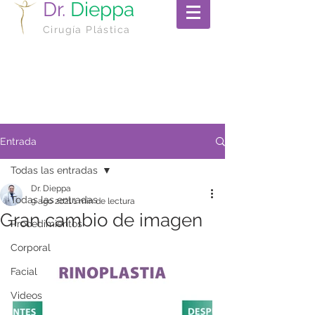
Dr.
Dieppa
Cirugía Plástica
Entrada
Todas las entradas
Dr. Dieppa
Todas las entradas
9 ago 2021
1 min de lectura
Gran cambio de imagen
Procedimientos
Corporal
Facial
Videos