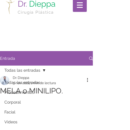
Dr.
Dieppa
Cirugía Plástica
Entrada
Todas las entradas
Dr. Dieppa
Todas las entradas
5 nov 2024
1 min de lectura
MELA o MINILIPO.
Procedimientos
Corporal
Facial
Videos