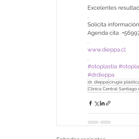
Excelentes resulta
.
Solicita información
Agenda cita  +569
.
www.dieppa.cl
.
#otoplastia
#otopla
#drdieppa
dr. dieppa
cirugía plástic
Clínica Central Santiago 