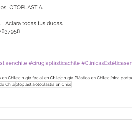
dos  OTOPLASTIA.
.   Aclara todas tus dudas.
97837958
stiaenchile
#cirugíaplásticachile
#ClínicasEstéticase
a en Chile
cirugía facial en Chile
cirugía Plástica en Chile
clínica port
de Chile
otoplastia
otoplastia en Chile