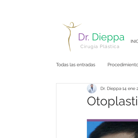
Dr.
Dieppa
INI
Cirugía Plástica
Todas las entradas
Procedimient
Dr. Dieppa
14 ene 
Otoplast