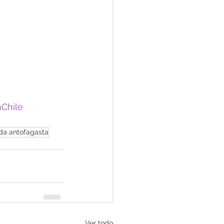
nChile
ada antofagasta
Ver todo