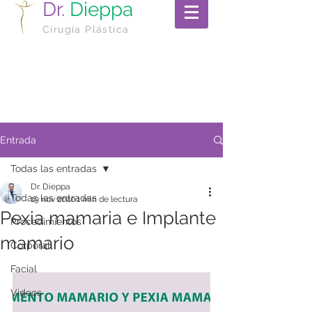
Dr.
Dieppa
Cirugía Plástica
Entrada
Todas las entradas
Dr. Dieppa
Todas las entradas
19 nov 2020
1 min de lectura
Pexia mamaria e Implante
Procedimientos
mamario
Corporal
Facial
Videos