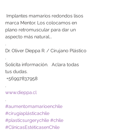
 Implantes mamarios redondos lisos 
marca Mentor. Los colocamos en 
plano retromuscular para dar un 
aspecto más natural...
.
Dr. Oliver Dieppa R. / Cirujano Plástico
.
Solicita información.   Aclara todas 
tus dudas.
 +56997837958
.
www.dieppa.cl
.
#aumentomamarioenchile
#cirugíaplásticachile
#plasticsurgerychile
#chile
#ClínicasEstéticasenChile