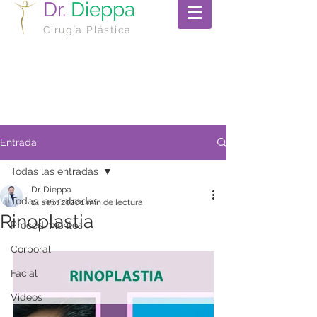
Dr.
Dieppa
Cirugía Plástica
Entrada
Todas las entradas
Dr. Dieppa
Todas las entradas
14 sept 2020
1 min de lectura
Rinoplastia
Procedimientos
Corporal
Facial
Videos