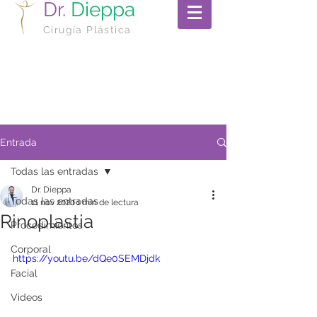
Dr.
Dieppa
Cirugía Plástica
Entrada
Todas las entradas
Dr. Dieppa
Todas las entradas
11 nov 2020
1 min de lectura
Rinoplastia
Procedimientos
Corporal
https://youtu.be/dQe0SEMDjdk
Facial
Videos