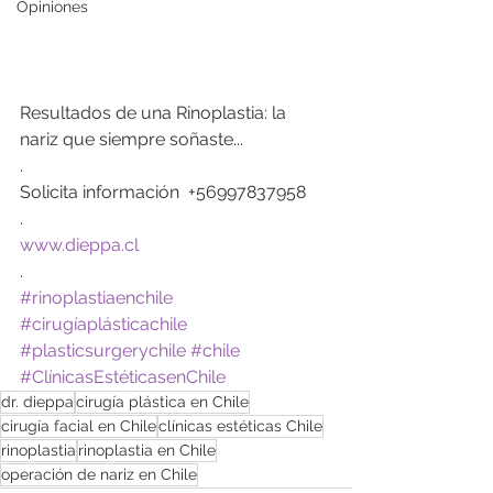
Opiniones
Resultados de una Rinoplastia: la 
nariz que siempre soñaste...
.
Solicita información  +56997837958
.
www.dieppa.cl
.
#rinoplastiaenchile
#cirugíaplásticachile
#plasticsurgerychile
#chile
#ClínicasEstéticasenChile
dr. dieppa
cirugía plástica en Chile
cirugía facial en Chile
clínicas estéticas Chile
rinoplastia
rinoplastia en Chile
operación de nariz en Chile