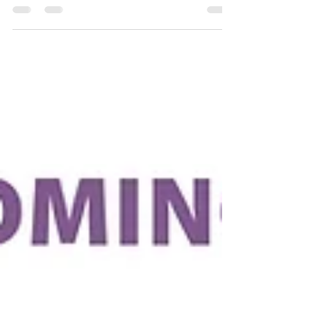
con mucha facilidad, y esta zona del
cuerpo tiende a expandirse y deteriorarse.
👉La variación de...