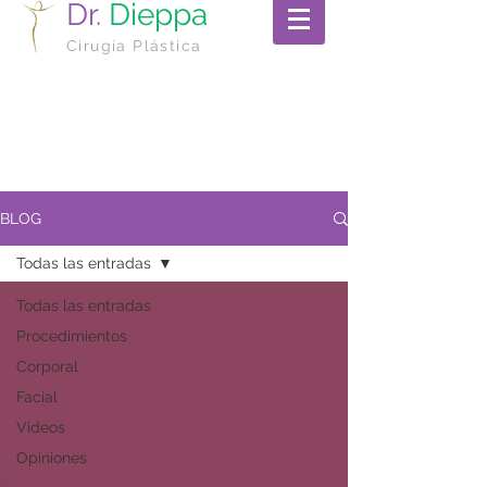
Dr.
Dieppa
Cirugía Plástica
BLOG
Todas las entradas
Todas las entradas
Procedimientos
Corporal
Facial
Videos
Opiniones