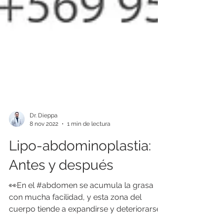
Dr. Dieppa
8 nov 2022
1 min de lectura
Lipo-abdominoplastia:
Antes y después
👀En el #abdomen se acumula la grasa