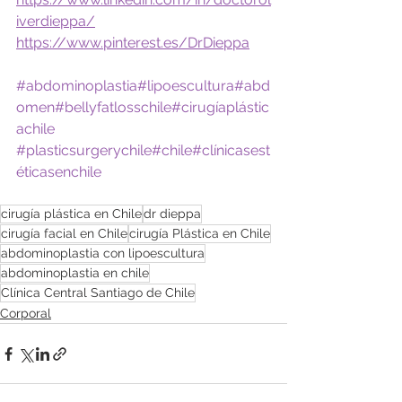
iverdieppa/
https://www.pinterest.es/DrDieppa
#abdominoplastia
#lipoescultura
#abd
omen
#bellyfatlosschile
#cirugíaplástic
achile
#plasticsurgerychile
#chile
#clínicasest
éticasenchile
cirugía plástica en Chile
dr dieppa
cirugía facial en Chile
cirugía Plástica en Chile
abdominoplastia con lipoescultura
abdominoplastia en chile
Clínica Central Santiago de Chile
Corporal