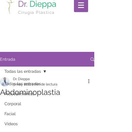
Dr.
Dieppa
Cirugía Plástica
Entrada
Todas las entradas
Dr. Dieppa
Todas las entradas
3 may 2021
1 min de lectura
Abdominoplastia
Procedimientos
Corporal
Facial
Videos