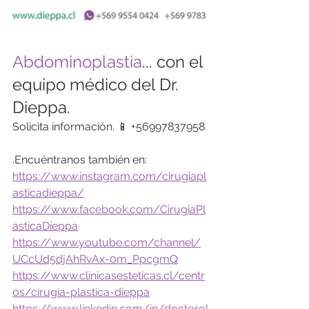
Abdominoplastia
... con el 
equipo médico del Dr. 
Dieppa.
Solicita información. 📱 +56997837958
.Encuéntranos también en: 
https://www.instagram.com/cirugiapl
asticadieppa/
https://www.facebook.com/CirugiaPl
asticaDieppa
https://www.youtube.com/channel/
UCcUd5djAhRvAx-0m_PpcgmQ
https://www.clinicasesteticas.cl/centr
os/cirugia-plastica-dieppa
https://www.linkedin.com/in/doctorol